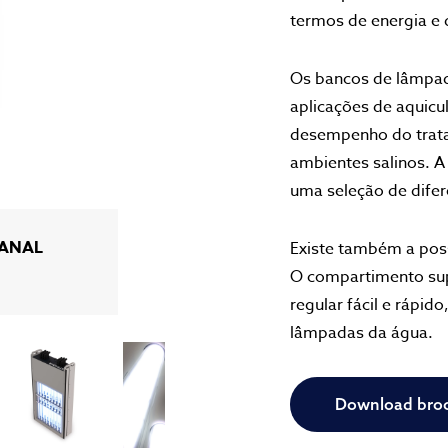
termos de energia e
ESTÁVEL
Os bancos de lâmpad
aplicações de aquicul
desempenho do tratam
ambientes salinos. A
uma seleção de difer
MBIENTE
ERAIS
CANAL
PARA
IVO
Existe também a poss
TA
O compartimento sup
regular fácil e rápi
lâmpadas da água.
Download bro