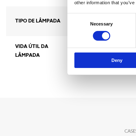
other information that you’ve
ULTRATHERM baixa p
Consent
TIPO DE LÂMPADA
Necessary
Selection
rendimento (LPHO)
VIDA ÚTIL DA
16 000 horas
LÂMPADA
Deny
CASE