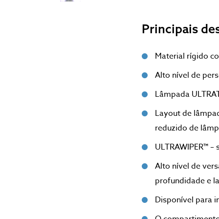
Principais de
Material rígido c
Alto nível de per
Lâmpada ULTRAT
Layout de lâmpad
reduzido de lâm
ULTRAWIPER™ – s
Alto nível de ver
profundidade e l
Disponível para i