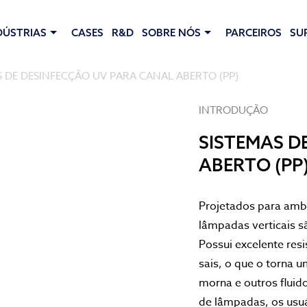
DÚSTRIAS
CASES
R&D
SOBRE NÓS
PARCEIROS
SU
S DE DESINFECÇÃO UV PARA CANAL ABERTO (PP)
INTRODUÇÃO
SISTEMAS D
ABERTO (PP
Projetados para ambi
lâmpadas verticais sã
Possui excelente res
sais, o que o torna 
morna e outros fluid
de lâmpadas, os usuá