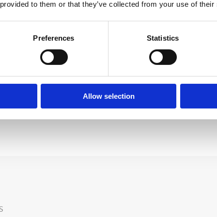
 provided to them or that they’ve collected from your use of their
DRIVER DE LÂMPADA
ressão alto
Preferences
Statistics
VOLTAGEM DO
SISTEMA
UV DOSE PACING
Allow selection
S