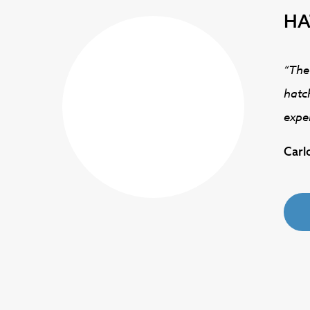
HA
tado, pois
“The
m maior do
hatch
expe
Carl