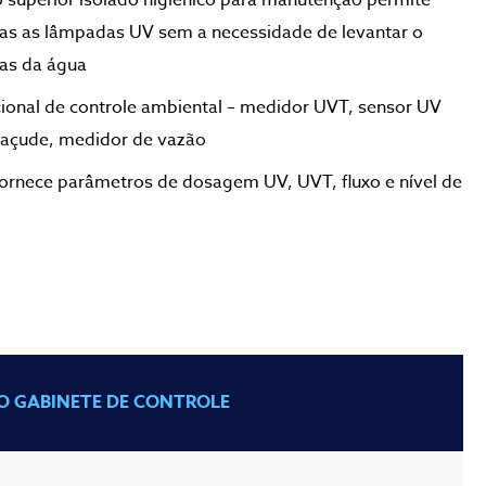
superior isolado higiênico para manutenção permite
odas as lâmpadas UV sem a necessidade de levantar o
as da água
onal de controle ambiental – medidor UVT, sensor UV
, açude, medidor de vazão
fornece parâmetros de dosagem UV, UVT, fluxo e nível de
O GABINETE DE CONTROLE