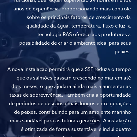
funcional, que requer supervisão 24 horas e muitos
anos de experiência. Proporcionando mais controle
sobre os principais fatores de crescimento da
qualidade da água, temperatura, fluxo e luz, a
tecnologia RAS oferece aos produtores a
possibilidade de criar o ambiente ideal para seus
peixes.
A nova instalação permitirá que a SSF reduza o tempo
que os salmões passam crescendo no mar em até
dois meses, o que ajudará ainda mais a aumentar as
taxas de sobrevivência. Também cria a oportunidade
de períodos de descanso mais longos entre gerações
de peixes, contribuindo para um ambiente marinho
mais saudável para as futuras gerações. A instalação
é otimizada de forma sustentável e inclui quatro