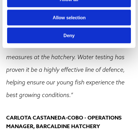
Allow selection
“The UV disinfection systems procured from
Deny
ULTRAAQUA is one of the primary biosecurity
measures at the hatchery. Water testing has
proven it be a highly effective line of defence,
helping ensure our young fish experience the
best growing conditions.”
CARLOTA CASTANEDA-COBO - OPERATIONS
MANAGER, BARCALDINE HATCHERY