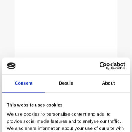
SISTEMAS DE DESINFECÇÃO UV PARA
SI
Consent
Details
About
CANAL ABERTO (PP)
DA
O CANAL ABERTO PP é projetado para
Ofe
This website uses cookies
ambientes salinos e…
sis
We use cookies to personalise content and ads, to
Saiba mais
S
provide social media features and to analyse our traffic.
We also share information about your use of our site with