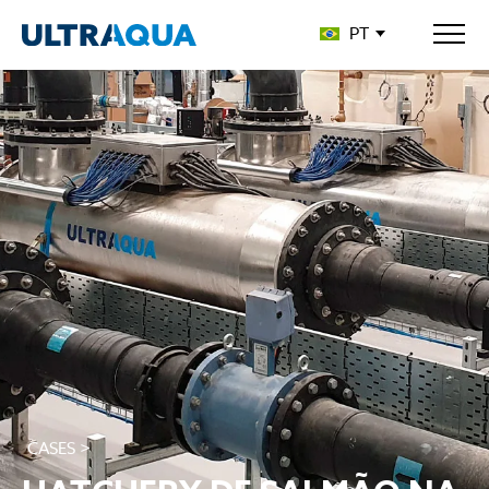
PT
CASES >