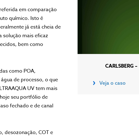
 preferida em comparação
uto químico. Isto é
eralmente já está cheia de
 solução mais eficaz
nhecidos, bem como
CARLSBERG –
çadas como POA,
água de processo, o que
Veja o caso
A ULTRAAQUA UV tem mais
hoje seu portfólio de
aso fechado e de canal
, desozonação, COT e