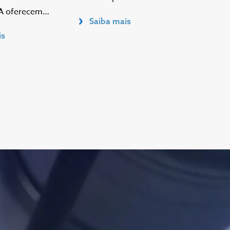
 oferecem…
Saiba mais
is