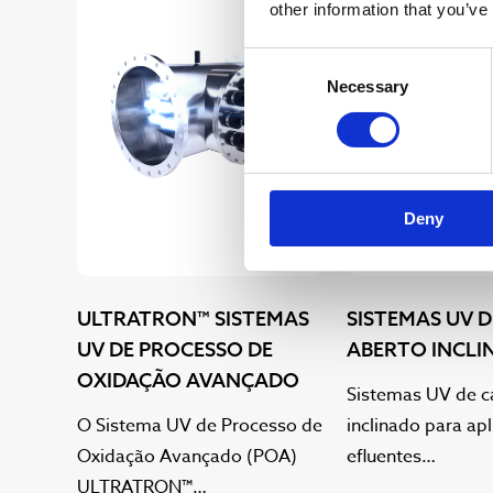
other information that you’ve
Consent
Necessary
Selection
Deny
ULTRATRON™ SISTEMAS
SISTEMAS UV 
UV DE PROCESSO DE
ABERTO INCL
OXIDAÇÃO AVANÇADO
Sistemas UV de c
O Sistema UV de Processo de
inclinado para ap
Oxidação Avançado (POA)
efluentes…
ULTRATRON™…