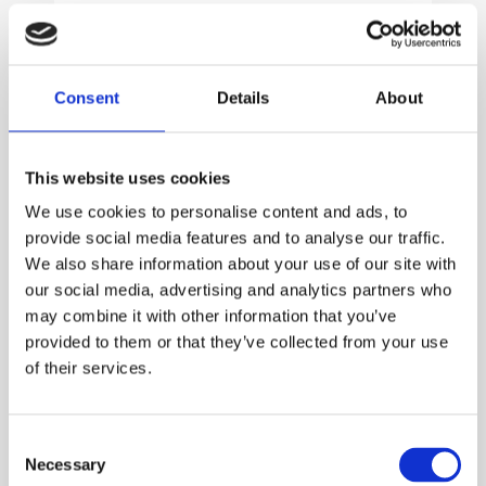
Consent
Details
About
This website uses cookies
We use cookies to personalise content and ads, to
SISTEMAS DE DESINFECÇÃO UV PARA
SI
provide social media features and to analyse our traffic.
CANAL ABERTO (PP)
We also share information about your use of our site with
Os 
our social media, advertising and analytics partners who
O CANAL ABERTO PP é projetado para
pro
may combine it with other information that you’ve
ambientes salinos e…
provided to them or that they’ve collected from your use
S
of their services.
Saiba mais
Consent
Necessary
Selection