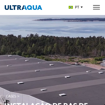
PT
CASES >