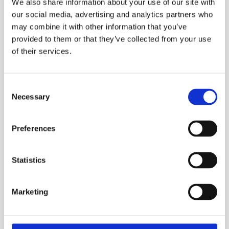
We also share information about your use of our site with
our social media, advertising and analytics partners who
may combine it with other information that you’ve
provided to them or that they’ve collected from your use
KORROSIONSFREIE PP SERIE
OF
of their services.
Polypropylen-UV-System für die Behandlung
Anp
von stark korrosivem Wasser.
int
Consent
Necessary
Selection
Mehr erfahren
M
Preferences
Statistics
Marketing
Alle unsere Produkte ansehen