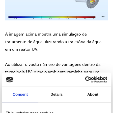
A imagem acima mostra uma simulação de
tratamento de água, ilustrando a trajetória da água
em um reator UV.
Ao utilizar o vasto número de vantagens dentro da
tecnologia UV, o meio ambiente caminha para um
estado ainda mais sustentável, resolvendo os
crescentes desafios de segurança da água.
Consent
Details
About
Se você estiver interessado em saber como nossos
sistemas UV podem ajudar na configuração de seu
This website uses cookies