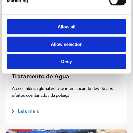
Marketing
Allow all
Allow selection
24 MARÇO 2025
Os Benefícios dos Processos
Deny
Oxidativos Avançados (POA) para o
Tratamento de Água
A crise hídrica global está se intensificando devido aos
efeitos combinados da poluiçã
Leia mais