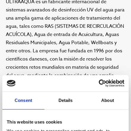
ULTRAAQUA es un fabricante internacional de
sistemas avanzados de desinfección UV del agua para
una amplia gama de aplicaciones de tratamiento del
agua, tales como RAS (SISTEMAS DE RECIRCULACIÓN
ACUÍCOLA), Agua de entrada de Acuicultura, Aguas
Residuales Municipales, Agua Potable, Wellboats y
entre otros. La empresa fue fundada en 1996 por dos
científicos daneses, con la misión de resolver los
crecientes retos mundiales en materia de seguridad
del agua, mediante la combinación de una amplia
investigación, innovación y tecnología. Hoy en día, se
han suministrado más de 10 000 sistemas de
desinfección UV en todo el mundo, para ayudar a
Consent
Details
About
crear un mundo más sostenible. ULTRAAQUA opera a
través de una red de socios cuidadosamente
This website uses cookies
seleccionados, con actividad en más de 120 países.