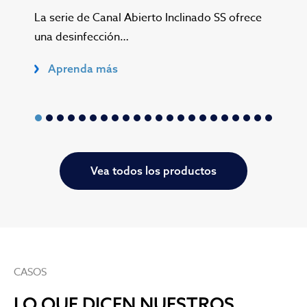
La serie de Canal Abierto Inclinado SS ofrece
La 
una desinfección…
UV f
Aprenda más
A
Vea todos los productos
CASOS
LO QUE DICEN NUESTROS