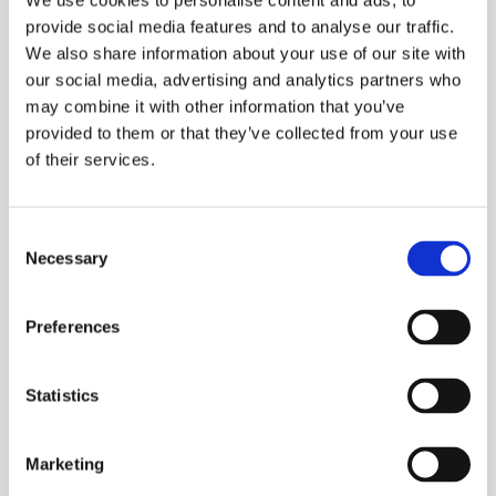
We use cookies to personalise content and ads, to
provide social media features and to analyse our traffic.
Las continuas actividades de investigación e
We also share information about your use of our site with
innovación han hecho posible mantener la posición de
our social media, advertising and analytics partners who
ofrecer soluciones de vanguardia a clientes con
may combine it with other information that you’ve
necesidades diversas en distintas aplicaciones. La
provided to them or that they’ve collected from your use
of their services.
experiencia global combinada con conocimientos
avanzados en el tratamiento de los diversos requisitos
de los clientes garantiza una solución óptima para
Consent
cada uno de ellos. La validez, experiencia y fiabilidad
Necessary
Selection
se demuestran a través de nuestra amplia gama de
certificados, patentes y marcas comerciales
Preferences
adquiridos.
Statistics
Aprenda más
Marketing