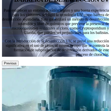
Para establecer un entorno acuático seguro y una buena experiencia
para los visitantes, se eligió la tecnología UV como barrera de
desinfección secundaria. Esto garantizará un método de desinfección
sostenible y libre de químicos que previene la presencia de
microorganismos resistentes al cloro, como Cryptosporidium y
Giardia, que pueden ser perjudiciales para los bañistas.
Con la introducción de la desinfección UV, se prevé una reducción
significativa en el uso de cloro, al mismo tiempo que se controla la
formación de subproductos de desinfección derivados de este
proceso de cloración.
Previous