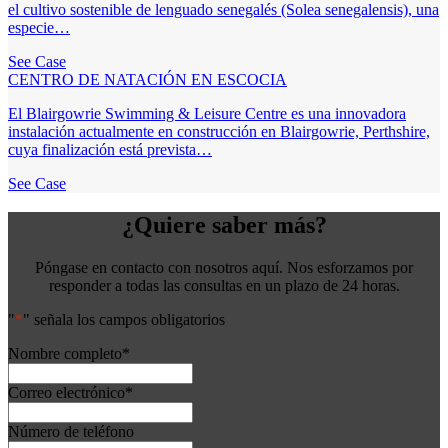
el cultivo sostenible de lenguado senegalés (Solea senegalensis), una
especie…
See Case
CENTRO DE NATACIÓN EN ESCOCIA
El Blairgowrie Swimming & Leisure Centre es una innovadora
instalación actualmente en construcción en Blairgowrie, Perthshire,
cuya finalización está prevista…
See Case
¿Quiere saber más?
Póngase en contacto con nosotros aquí. Nos esforzamos por
responder a todas las consultas en un plazo de 24 horas.
"
*
" señala los campos obligatorios
Nombre completo
*
Correo electrónico
*
Número de teléfono