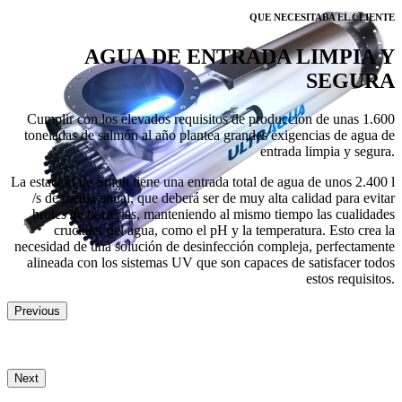
QUE NECESITABA EL CLIENTE
AGUA DE ENTRADA LIMPIA Y
SEGURA
Cumplir con los elevados requisitos de producción de unas 1.600
toneladas de salmón al año plantea grandes exigencias de agua de
entrada limpia y segura.
La estación de Smolt tiene una entrada total de agua de unos 2.400 l
/s de media anual, que deberá ser de muy alta calidad para evitar
brotes de bacterias, manteniendo al mismo tiempo las cualidades
cruciales del agua, como el pH y la temperatura. Esto crea la
necesidad de una solución de desinfección compleja, perfectamente
alineada con los sistemas UV que son capaces de satisfacer todos
estos requisitos.
Previous
Next