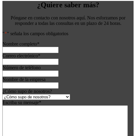
¿Quiere saber más?
Póngase en contacto con nosotros aquí. Nos esforzamos por
responder a todas las consultas en un plazo de 24 horas.
"
*
" señala los campos obligatorios
Nombre completo
*
Correo electrónico
*
Número de teléfono
Nombre de la empresa
¿Cómo supo de nosotros?
Escriba su mensaje
*