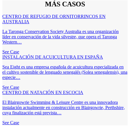
MÁS CASOS
CENTRO DE REFUGIO DE ORNITORRINCOS EN
AUSTRALIA
La Taronga Conservation Society Australia es una organización
líder en conservación de la vida silvestre, que opera el Taronga
Western…
See Case
INSTALACIÓN DE ACUICULTURA EN ESPAÑA
Sea Eight es una empresa española de acuicultura especializada en
el cultivo sostenible de lenguado senegalés (Solea senegalensis), una
especie…
See Case
CENTRO DE NATACIÓN EN ESCOCIA
El Blairgowrie Swimming & Leisure Centre es una innovadora
instalación actualmente en construcción en Blairgowrie, Perthshire,
cuya finalización está prevista…
See Case