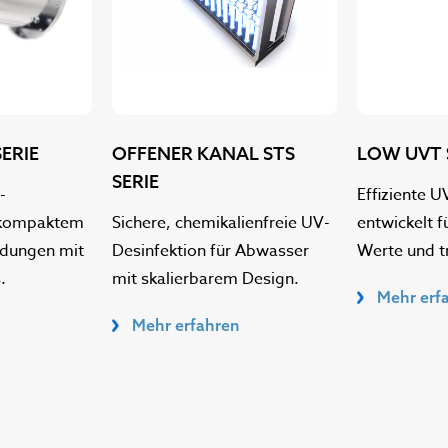
ERIE
OFFENER KANAL STS
LOW UVT 
SERIE
-
Effiziente U
t kompaktem
Sichere, chemikalienfreie UV-
entwickelt f
ndungen mit
Desinfektion für Abwasser
Werte und t
.
mit skalierbarem Design.
Mehr erf
Mehr erfahren