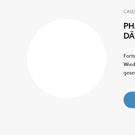
CASE
PH
DÄ
 der
Fort
r Zeit
Wied
gese