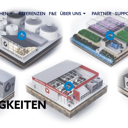
HEN
REFERENZEN
F&E
ÜBER UNS
PARTNER
SUPP
IGKEITEN