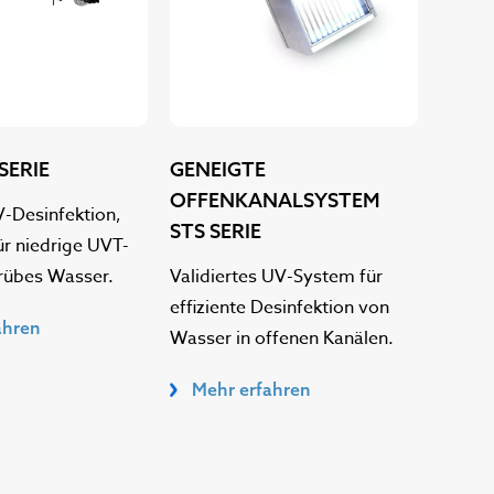
SERIE
GENEIGTE
KORR
OFFENKANALSYSTEM
SERIE
V-Desinfektion,
STS SERIE
ür niedrige UVT-
Polyp
rübes Wasser.
Validiertes UV-System für
die Be
effiziente Desinfektion von
korro
ahren
Wasser in offenen Kanälen.
Meh
Mehr erfahren