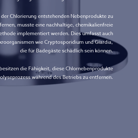
 der Chlorierung entstehenden Nebenprodukte zu
fernen, musste eine nachhaltige, chemikalienfreie
ethode implementiert werden. Dies umfasst auch
ikroorganismen wie Cryptosporidium und Giardia,
die für Badegäste schädlich sein können.
esitzen die Fähigkeit, diese Chlornebenprodukte
olyseprozess während des Betriebs zu entfernen.