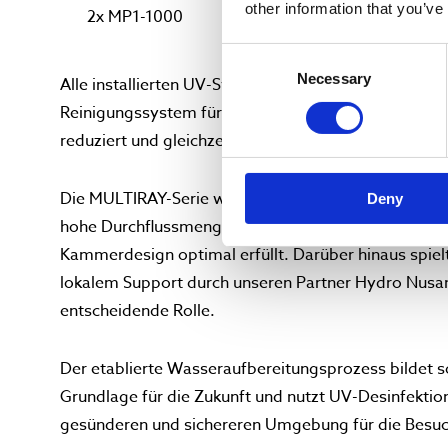
other information that you’ve
2x MP1-1000
Consent
Necessary
Selection
Alle installierten UV-Systeme verfügen über das 
Reinigungssystem für die Quarzrohre, welches den
reduziert und gleichzeitig eine maximale Betriebseff
Die MULTIRAY-Serie wurde ausgewählt, da sie die te
Deny
hohe Durchflussmengen, niedrigen Energieverbrau
Kammerdesign optimal erfüllt. Darüber hinaus spiel
lokalem Support durch unseren Partner Hydro Nusan
entscheidende Rolle.
Der etablierte Wasseraufbereitungsprozess bildet s
Grundlage für die Zukunft und nutzt UV-Desinfektion
gesünderen und sichereren Umgebung für die Besuc