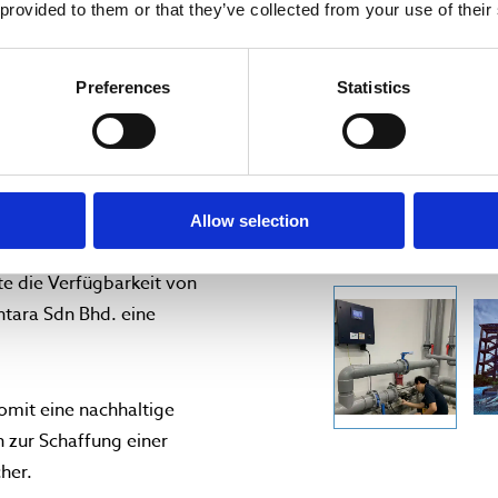
 provided to them or that they’ve collected from your use of their
Preferences
Statistics
automatische ULTRAWIPER™-
 Wartungsaufwand deutlich
izienz gewährleistet.
chnischen Kriterien wie
Allow selection
ch und kompaktes
te die Verfügbarkeit von
tara Sdn Bhd. eine
omit eine nachhaltige
 zur Schaffung einer
her.