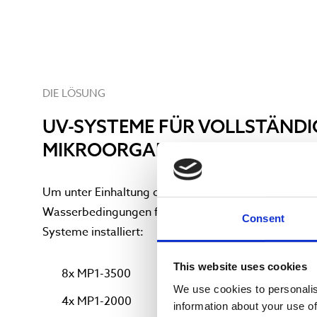
DIE LÖSUNG
UV-SYSTEME FÜR VOLLSTÄNDI
MIKROORGANISMEN-KONTROL
Um unter Einhaltung des definierten Sicherheitsprot
Wasserbedingungen für die Badegäste zu gewährlei
Consent
Systeme installiert:
This website uses cookies
8x MP1-3500
We use cookies to personalis
4x MP1-2000
information about your use of